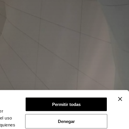
Permitir todas
er
el uso
Denegar
 quienes