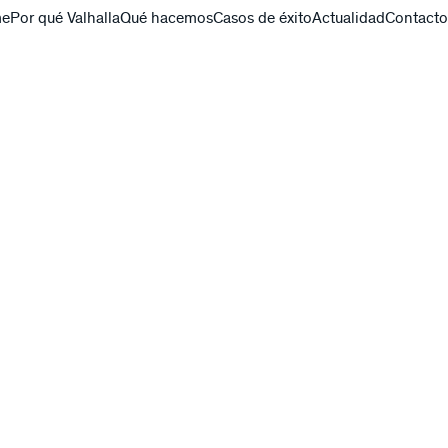
e
Por qué Valhalla
Qué hacemos
Casos de éxito
Actualidad
Contacto