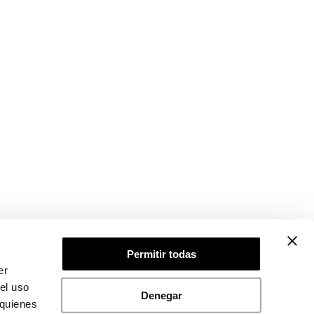
Permitir todas
er
el uso
Denegar
 quienes